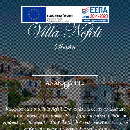
ΑΝΑΚΑΛΥΨΤΕ
ΤΟ!
Καλωσορίσατε στο Villa Nefeli. Ένα κατάλυμα σε μία αγκαλιά από
πεύκα και πολύχρωμα λουλούδια. Η υπέροχη και ασύγκριτη θέα που
εξασφαλίζουν τα δωμάτια στο Villa Nefeli συμπληρώνεται από υψηλή
αισθητική ντυμένη στα λευκά. Ανακαλύψτε το!